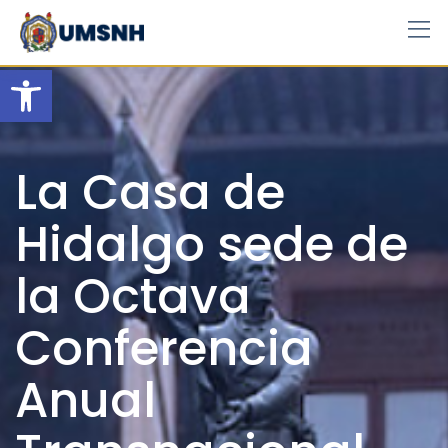
Skip
to
content
Open toolbar
La Casa de
Hidalgo sede de
la Octava
Conferencia
Anual