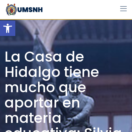
Skip
to
content
Open toolbar
La Casa de
Hidalgo tiene
mucho que
aportar en
materia