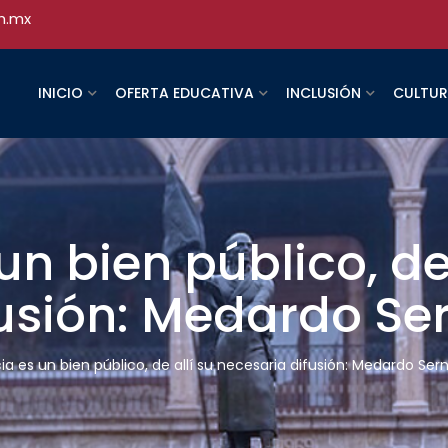
h.mx
INICIO
OFERTA EDUCATIVA
INCLUSIÓN
CULTU
un bien público, de 
fusión: Medardo Se
ia es un bien público, de allí su necesaria difusión: Medardo Ser