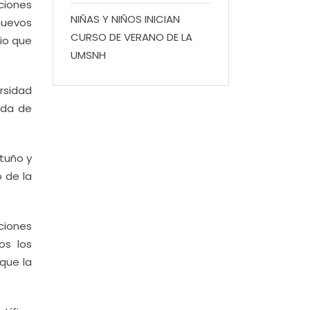
ciones
NIÑAS Y NIÑOS INICIAN
nuevos
CURSO DE VERANO DE LA
io que
UMSNH
ersidad
eda de
rtuño y
o de la
ciones
os los
que la