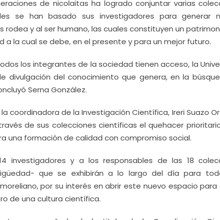
eraciones de nicolaitas ha logrado conjuntar varias colec
uales se han basado sus investigadores para generar 
 rodea y al ser humano, las cuales constituyen un patrimon
 a la cual se debe, en el presente y para un mejor futuro.
todos los integrantes de la sociedad tienen acceso, la Univ
 divulgación del conocimiento que genera, en la búsqu
oncluyó Serna González.
la coordinadora de la Investigación Científica, Ireri Suazo O
ravés de sus colecciones científicas el quehacer prioritari
ra una formación de calidad con compromiso social.
14 investigadores y a los responsables de las 18 colec
igüedad- que se exhibirán a lo largo del día para tod
moreliano, por su interés en abrir este nuevo espacio para 
o de una cultura científica.