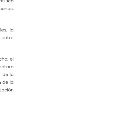
tífica
quenes,
es, la
, entre
ho; el
ectora
r de la
 de la
tación