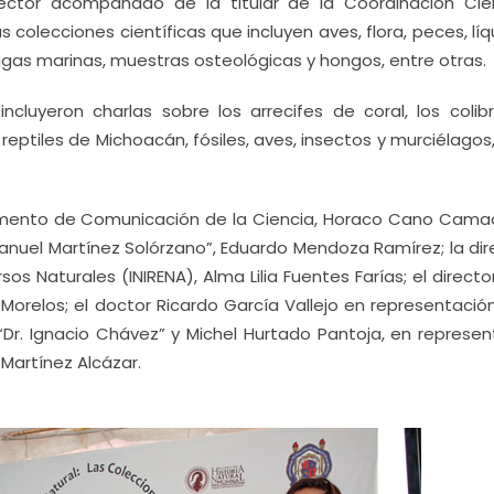
rector acompañado de la titular de la Coordinación Cien
as colecciones científicas que incluyen aves, flora, peces, lí
tugas marinas, muestras osteológicas y hongos, entre otras.
luyeron charlas sobre los arrecifes de coral, los colibrí
 reptiles de Michoacán, fósiles, aves, insectos y murciélagos
tamento de Comunicación de la Ciencia, Horaco Cano Camac
anuel Martínez Solórzano”, Eduardo Mendoza Ramírez; la dir
os Naturales (INIRENA), Alma Lilia Fuentes Farías; el directo
Morelos; el doctor Ricardo García Vallejo en representación
“Dr. Ignacio Chávez” y Michel Hurtado Pantoja, en represen
 Martínez Alcázar.