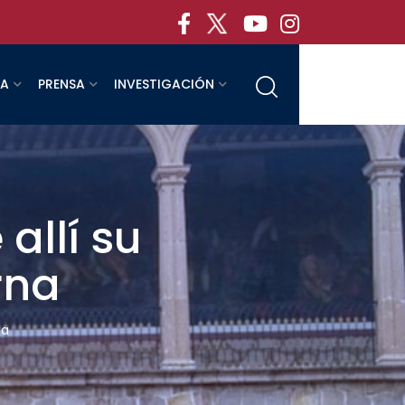
RA
PRENSA
INVESTIGACIÓN
allí su
rna
na