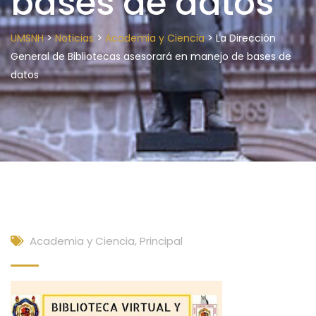
bases de datos
>
>
>
UMSNH
Noticias
Academia y Ciencia
La Dirección
General de Bibliotecas asesorará en manejo de bases de
datos
Academia y Ciencia
,
Principal