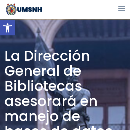
Skip
to
content
Open toolbar
La Dirección
General de
Bibliotecas
asesorará en
manejo de