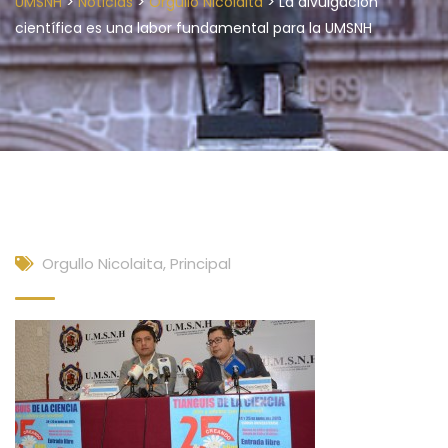
>
>
>
UMSNH
Noticias
Orgullo Nicolaita
La divulgación
científica es una labor fundamental para la UMSNH
Orgullo Nicolaita
,
Principal