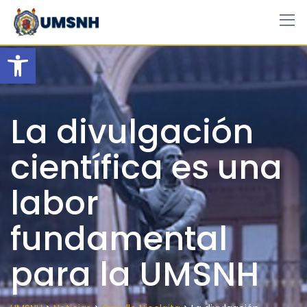
Skip
to
content
Open toolbar
La divulgación
científica es una
labor
fundamental
para la UMSNH