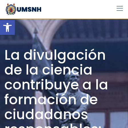
Skip
to
content
Open toolbar
La divulgación
de la ciencia
contribuye a la
formación de
ciudadanos