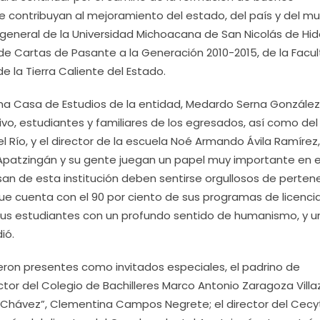
e contribuyan al mejoramiento del estado, del país y del m
 general de la Universidad Michoacana de San Nicolás de Hi
e Cartas de Pasante a la Generación 2010-2015, de la Facu
 la Tierra Caliente del Estado.
ima Casa de Estudios de la entidad, Medardo Serna González,
vo, estudiantes y familiares de los egresados, así como del
l Río, y el director de la escuela Noé Armando Ávila Ramírez,
 Apatzingán y su gente juegan un papel muy importante en e
san de esta institución deben sentirse orgullosos de perten
que cuenta con el 90 por ciento de sus programas de licenci
sus estudiantes con un profundo sentido de humanismo, y u
ió.
ron presentes como invitados especiales, el padrino de
tor del Colegio de Bachilleres Marco Antonio Zaragoza Villaz
fo Chávez”, Clementina Campos Negrete; el director del Cec