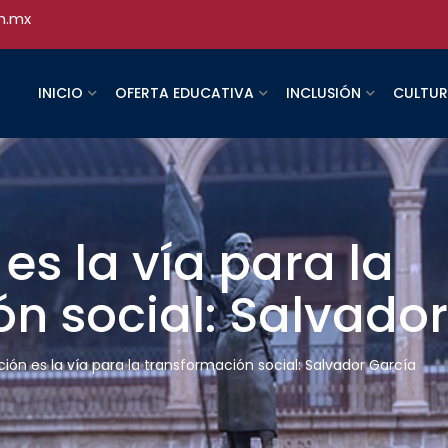
h.mx
INICIO
OFERTA EDUCATIVA
INCLUSIÓN
CULTU
es la vía para la
n social: Salvado
ión es la vía para la transformación social: Salvador García