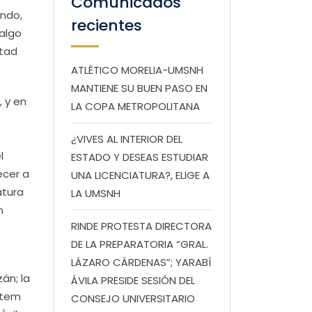
Comunicados
undo,
recientes
dalgo
ltad
ATLÉTICO MORELIA-UMSNH
MANTIENE SU BUEN PASO EN
 y en
LA COPA METROPOLITANA
¿VIVES AL INTERIOR DEL
l
ESTADO Y DESEAS ESTUDIAR
ecer a
UNA LICENCIATURA?, ELIGE A
atura
LA UMSNH
n
RINDE PROTESTA DIRECTORA
DE LA PREPARATORIA “GRAL.
LÁZARO CÁRDENAS”; YARABÍ
án; la
ÁVILA PRESIDE SESIÓN DEL
ytem
CONSEJO UNIVERSITARIO