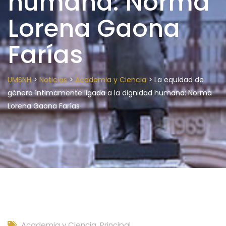
humana: Norma
Lorena Gaona
Farías
>
>
>
UMSNH
Noticias
Academia y Ciencia
La equidad de
género íntimamente ligada a la dignidad humana: Norma
Lorena Gaona Farías
Academia y Ciencia
,
Principal