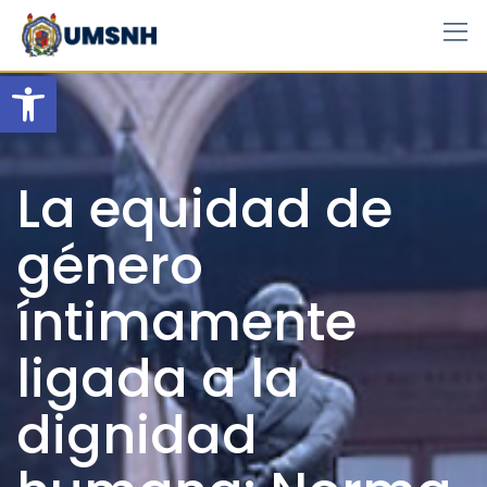
Skip
to
content
Open toolbar
La equidad de
género
íntimamente
ligada a la
dignidad