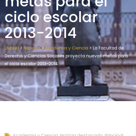
metas para el
ciclo escolar
2013-2014
>
>
>
UMSNH
Noticias
Academia y Ciencia
La Facultad de
Derecho y Ciencias Sociales proyecta nuevas metas para
el ciclo escolar 2013-2014
Academia y Ciencia
,
Noticia destacada
,
Principal