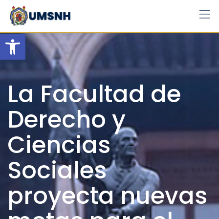
Skip
to
content
Open toolbar
La Facultad de
Derecho y
Ciencias
Sociales
proyecta nuevas