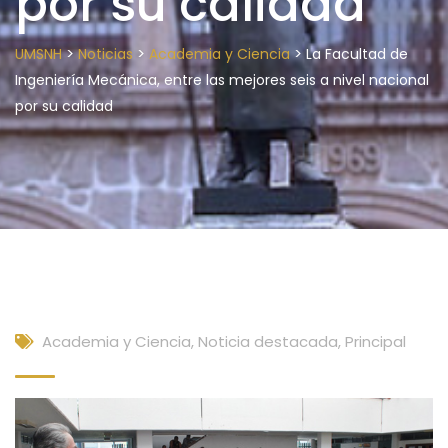
por su calidad
>
>
>
UMSNH
Noticias
Academia y Ciencia
La Facultad de
Ingeniería Mecánica, entre las mejores seis a nivel nacional
por su calidad
Academia y Ciencia
,
Noticia destacada
,
Principal