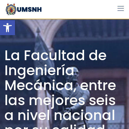
Skip
to
content
Open toolbar
La Facultad de
Ingeniería
Mecánica, entre
las mejores seis
a nivel nacional