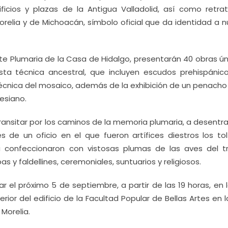
ificios y plazas de la Antigua Valladolid, así como retra
orelia y de Michoacán, símbolo oficial que da identidad a 
Arte Plumaria de la Casa de Hidalgo, presentarán 40 obras ú
sta técnica ancestral, que incluyen escudos prehispánic
écnica del mosaico, además de la exhibición de un penach
esiano.
 transitar por los caminos de la memoria plumaria, a desentr
s de un oficio en el que fueron artífices diestros los tol
 confeccionaron con vistosas plumas de las aves del tr
 y faldellines, ceremoniales, suntuarios y religiosos.
r el próximo 5 de septiembre, a partir de las 19 horas, en 
erior del edificio de la Facultad Popular de Bellas Artes en l
 Morelia.