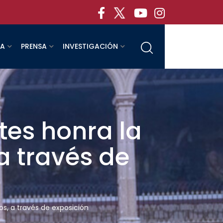
RA
PRENSA
INVESTIGACIÓN
tes honra la
a través de
os, a través de exposición