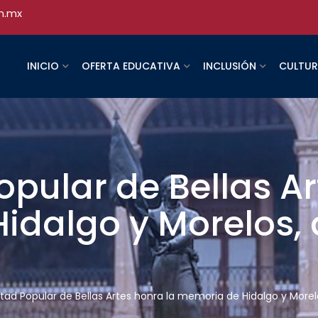
h.mx
INICIO
OFERTA EDUCATIVA
INCLUSIÓN
CULTU
opular de Bellas Ar
dalgo y Morelos, 
ltad Popular de Bellas Artes honra la memoria de Hidalgo y Morel