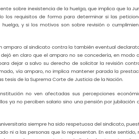
nte sobre inexistencia de la huelga, que implica que la Ju
o los requisitos de forma para determinar si las peticion
huelga, y si los motivos son sobre revisión o cumplimien
n amparo al sindicato contra la también eventual declarato
ita dejó en claro que el amparo no se concedería, en modo 
ra dejar a salvo su derecho de solicitar la revisión contr
amado, vía amparo, no implica mantener parada la prestac
as tesis de la Suprema Corte de Justicia de la Nación.
 institución no ven afectadas sus percepciones económic
los ya no perciben salario sino una pensión por jubilación
universitaria siempre ha sido respetuosa del sindicato, pue
ado ni a las personas que lo representan. En este sentido, 