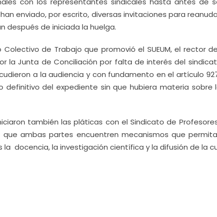
les con los representantes sindicales hasta antes de sa
an enviado, por escrito, diversas invitaciones para reanud
ún después de iniciada la huelga.
o Colectivo de Trabajo que promovió el SUEUM, el rector d
r la Junta de Conciliación por falta de interés del sindica
udieron a la audiencia y con fundamento en el artículo 927
o definitivo del expediente sin que hubiera materia sobre 
iciaron también las pláticas con el Sindicato de Profesore
ra que ambas partes encuentren mecanismos que permita
s la docencia, la investigación científica y la difusión de la cu