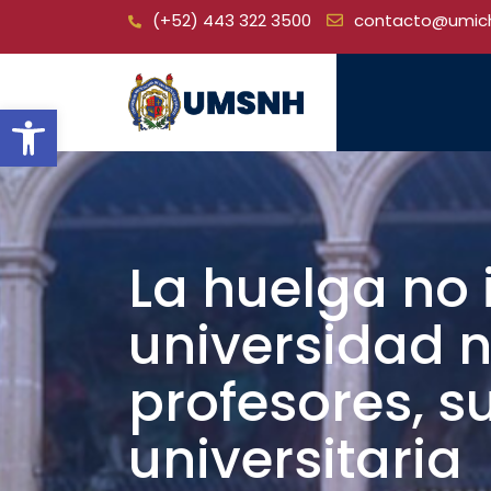
Skip
(+52) 443 322 3500
contacto@umic
to
content
Open toolbar
La huelga no i
universidad n
profesores, s
universitaria