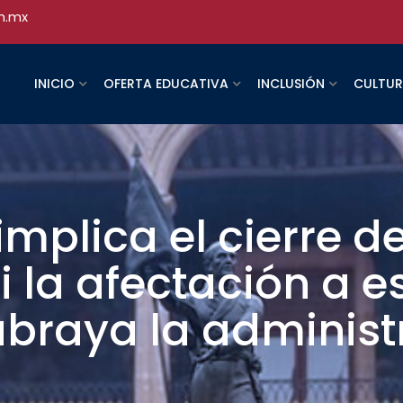
h.mx
INICIO
OFERTA EDUCATIVA
INCLUSIÓN
CULTU
mplica el cierre de
i la afectación a e
ubraya la administ