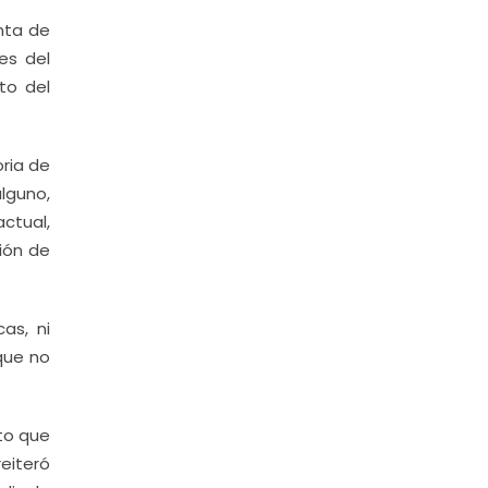
nta de
es del
to del
ria de
alguno,
actual,
ión de
as, ni
 que no
sto que
reiteró