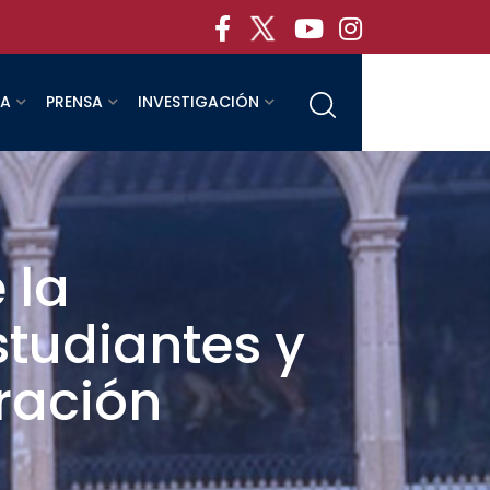
RA
PRENSA
INVESTIGACIÓN
 la
studiantes y
ración