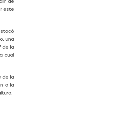
lir de
ar este
estacó
to, una
 de la
la cual
s de la
n a la
ltura.