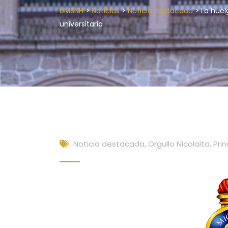
>
>
>
UMSNH
Noticias
Noticia destacada
La huel
universitaria
Noticia destacada
,
Orgullo Nicolaita
,
Prin