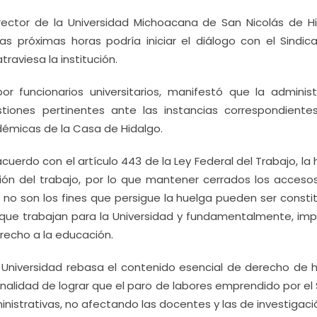
rector de la Universidad Michoacana de San Nicolás de Hi
as próximas horas podría iniciar el diálogo con el Sindic
raviesa la institución.
funcionarios universitarios, manifestó que la administ
stiones pertinentes ante las instancias correspondiente
démicas de la Casa de Hidalgo.
uerdo con el artículo 443 de la Ley Federal del Trabajo, la
ión del trabajo, por lo que mantener cerrados los accesos
 no son los fines que persigue la huelga pueden ser consti
s que trabajan para la Universidad y fundamentalmente, impe
erecho a la educación.
 Universidad rebasa el contenido esencial de derecho de h
finalidad de lograr que el paro de labores emprendido por e
nistrativas, no afectando las docentes y las de investigaci