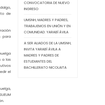
CONVOCATORIA DE NUEVO
dalgo,
INGRESO
ato de
UMSNH, MADRES Y PADRES,
TRABAJEMOS EN UNIÓN Y EN
ración
COMUNIDAD: YARABÍ ÁVILA
s para
A SER ALIADOS DE LA UMSNH,
INVITA YARABÍ ÁVILA A
 huelga
MADRES Y PADRES DE
 a las
ESTUDIANTES DEL
tutivos
BACHILLERATO NICOLAITA
dir el
uelga,
l SUEUM
ón.