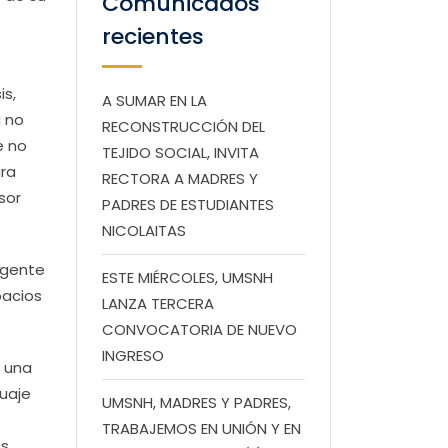
Comunicados
recientes
is,
A SUMAR EN LA
a no
RECONSTRUCCIÓN DEL
e no
TEJIDO SOCIAL, INVITA
ara
RECTORA A MADRES Y
sor
PADRES DE ESTUDIANTES
NICOLAITAS
 gente
ESTE MIÉRCOLES, UMSNH
pacios
LANZA TERCERA
CONVOCATORIA DE NUEVO
INGRESO
n una
guaje
UMSNH, MADRES Y PADRES,
TRABAJEMOS EN UNIÓN Y EN
os