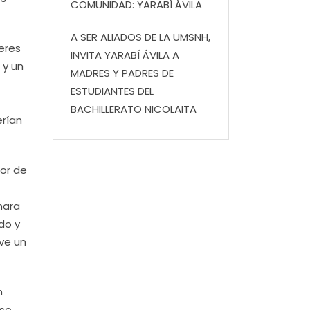
COMUNIDAD: YARABÍ ÁVILA
A SER ALIADOS DE LA UMSNH,
leres
INVITA YARABÍ ÁVILA A
 y un
MADRES Y PADRES DE
ESTUDIANTES DEL
BACHILLERATO NICOLAITA
erían
tor de
mara
do y
ve un
n
so.