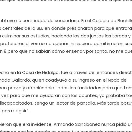
btuvo su certificado de secundaria. En el Colegio de Bachil
as centrales de la SEE en donde presionaron para que entrara
culminar sus estudios, haciendo los dos juntos las tareas y
s profesores al verme no querían ni siquiera admitirme en sus
n 8 pero que no sabían cómo enseñar, por tanto, no me qu
recho en la Casa de Hidalgo, fue a través del entonces direc
donado Gallardo, quien coadyuvó a su ingreso en el Nodo de
en previo y ofreciéndole todas las facilidades para que to
 vez para que me ayudaran con los apuntes, yo grababa to
iscapacitados, tengo un lector de pantalla. Más tarde obtu
 para seguir”.
ieron que era invidente, Armando Santibáñez nunca pidió u
ializando con los demás es como fue escalando paso por pa