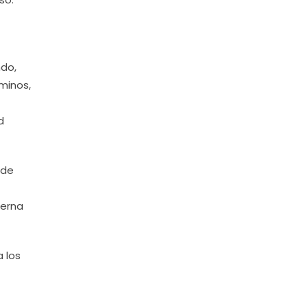
ndo,
aminos,
d
 de
Serna
 los