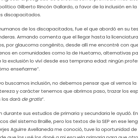
 político Gilberto Rincón Gallardo, a favor de la inclusión en la
os discapacitados.
 humanos de los discapacitados, fue el que abordó en su tes
nderas. Armando comenta que el llegar hasta la licenciatur
 años, por glaucoma congénito, desde allí me encontré con qu
 menos en comunidades como la de Huetamo, alternativas p
la exclusión lo viví desde esa temprana edad: ningún profe
cómo enseñarme”.
yo buscamos inclusión, no debemos pensar que al vernos la
tereza y carácter tenemos que abrirnos paso, trazar los es
s los dará
de gratis
”.
n durante sus estudios de primaria y secundaria le ayudó. E
cos del sistema Braille, pero los textos de la SEP en ese len
Jerjes Aguirre Avellaneda me conoció, tuve la oportunidad de
 de que los usé los doné a mi escuela primaria para que otr