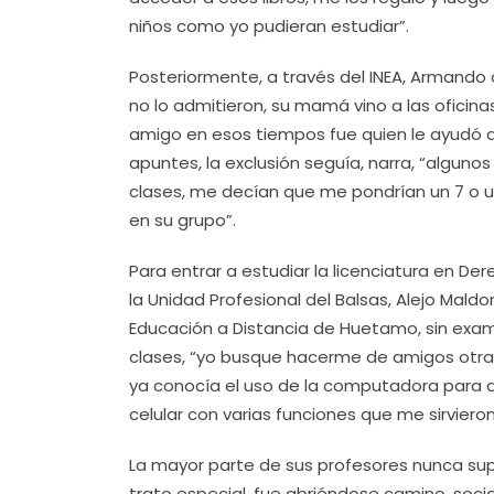
niños como yo pudieran estudiar”.
Posteriormente, a través del INEA, Armando o
no lo admitieron, su mamá vino a las oficin
amigo en esos tiempos fue quien le ayudó a 
apuntes, la exclusión seguía, narra, “alguno
clases, me decían que me pondrían un 7 o u
en su grupo”.
Para entrar a estudiar la licenciatura en De
la Unidad Profesional del Balsas, Alejo Mal
Educación a Distancia de Huetamo, sin exam
clases, “yo busque hacerme de amigos otra
ya conocía el uso de la computadora para d
celular con varias funciones que me sirvieron
La mayor parte de sus profesores nunca sup
trato especial, fue abriéndose camino, soc