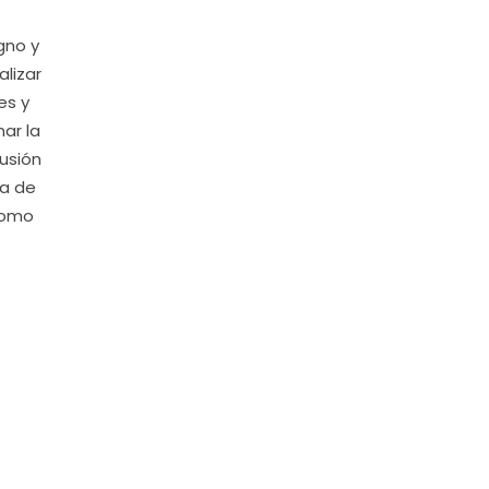
gno y
alizar
es y
ar la
usión
ia de
como