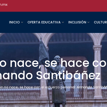
h.mx
INICIO
OFERTA EDUCATIVA
INCLUSIÓN
CULTU
no nace, se hace co
mando Santibáñez
ión no nace, se hace con el esfuerzo personal: Armando Santibá