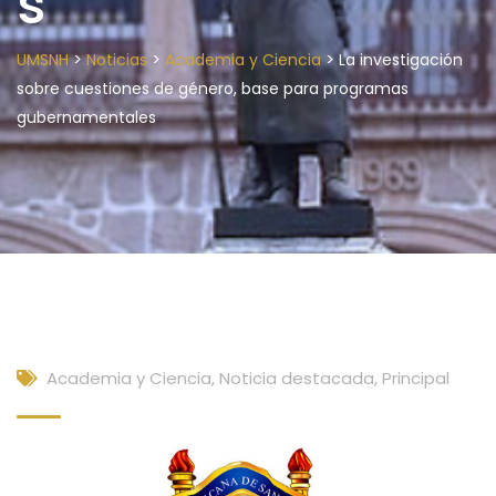
s
>
>
>
UMSNH
Noticias
Academia y Ciencia
La investigación
sobre cuestiones de género, base para programas
gubernamentales
Academia y Ciencia
,
Noticia destacada
,
Principal