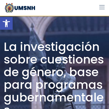
Skip
to
content
Open toolbar
La investigación
sobre cuestiones
de género, base
para programas
gubernamentale