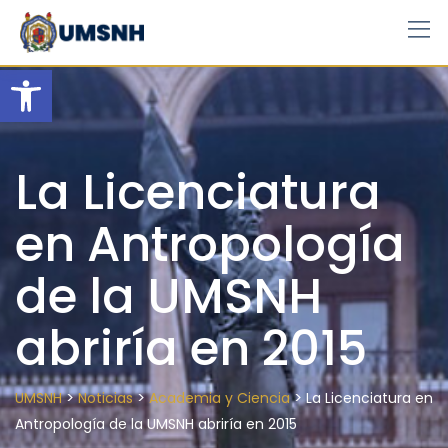
Skip
to
content
Open toolbar
La Licenciatura
en Antropología
de la UMSNH
abriría en 2015
>
>
>
UMSNH
Noticias
Academia y Ciencia
La Licenciatura en
Antropología de la UMSNH abriría en 2015