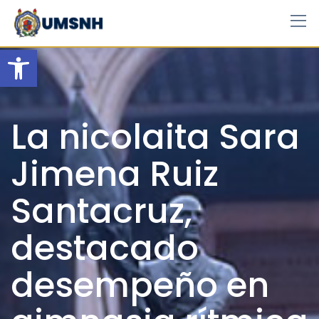
Skip
to
content
Open toolbar
La nicolaita Sara
Jimena Ruiz
Santacruz,
destacado
desempeño en