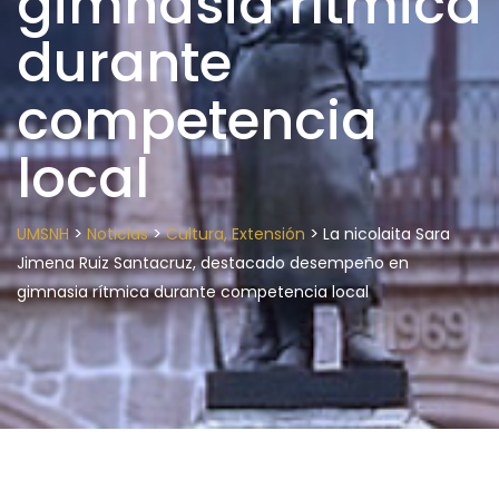
gimnasia rítmica
durante
competencia
local
>
>
>
UMSNH
Noticias
Cultura, Extensión
La nicolaita Sara
Jimena Ruiz Santacruz, destacado desempeño en
gimnasia rítmica durante competencia local