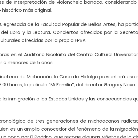
es de Interpretación de violonchelo barroco, considerand
 histórico más original.
 es egresada de la Facultad Popular de Bellas Artes, ha part
del Libro y la Lectura, Conciertos ofrecidos por la Secret
ulturales ofrecidas por la propia FPBA.
oras en el Auditorio Nicolaita del Centro Cultural Universita
ar a menores de 5 años.
 Cineteca de Michoacán, la Casa de Hidalgo presentará ese
00 horas, la película “Mi Familia”, del director Gregory Nava.
 la inmigración a los Estados Unidos y las consecuencias q
o cronológico de tres generaciones de michoacanos radica
quien es un amplio conocedor del fenómeno de la migración
un poco por El Padrino, que recoge algunas viñetas de la ci