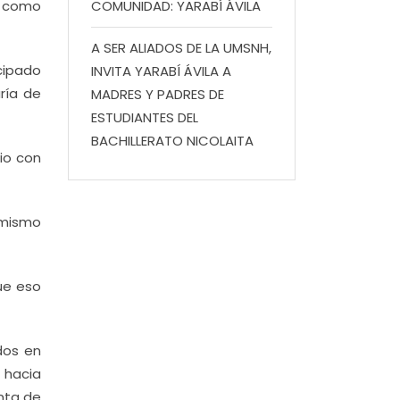
o como
COMUNIDAD: YARABÍ ÁVILA
A SER ALIADOS DE LA UMSNH,
icipado
INVITA YARABÍ ÁVILA A
aría de
MADRES Y PADRES DE
ESTUDIANTES DEL
BACHILLERATO NICOLAITA
rio con
 mismo
ue eso
dos en
 hacia
nta de