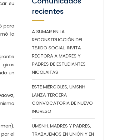
Comunicados
car su
recientes
tó para
A SUMAR EN LA
rmó la
RECONSTRUCCIÓN DEL
TEJIDO SOCIAL, INVITA
RECTORA A MADRES Y
egrante
PADRES DE ESTUDIANTES
 giras
NICOLAITAS
ndo un
ESTE MIÉRCOLES, UMSNH
LANZA TERCERA
Daowz,
CONVOCATORIA DE NUEVO
 misma
INGRESO
emen),
UMSNH, MADRES Y PADRES,
 por el
TRABAJEMOS EN UNIÓN Y EN