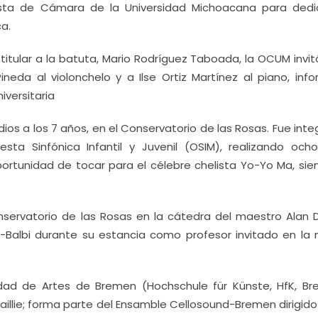
esta de Cámara de la Universidad Michoacana para dedi
a.
 titular a la batuta, Mario Rodríguez Taboada, la OCUM invi
ineda al violonchelo y a Ilse Ortiz Martínez al piano, info
iversitaria
udios a los 7 años, en el Conservatorio de las Rosas. Fue int
ta Sinfónica Infantil y Juvenil (OSIM), realizando ocho
portunidad de tocar para el célebre chelista Yo-Yo Ma, sie
onservatorio de las Rosas en la cátedra del maestro Alan 
o-Balbi durante su estancia como profesor invitado en la
dad de Artes de Bremen (Hochschule für Künste, HfK, Br
Baillie; forma parte del Ensamble Cellosound-Bremen dirigido