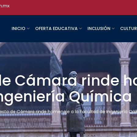
h.mx
INICIO
OFERTA EDUCATIVA
INCLUSIÓN
CULTU
de Cámara rinde h
ngeniería Química
esta de Cámara rinde homenaje a la Facultad de Ingeniería Qu