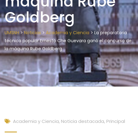
máquina Rube
Goldberg
>
>
>
UMSNH
Noticias
Academia y Ciencia
La preparatoria
técnica popular Ernesto Che Guevara ganó el concurso de
la máquina Rube Goldberg
Academia y Ciencia
,
Noticia destacada
,
Principal