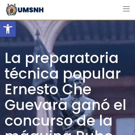
Skip
to
content
Open toolbar
La preparatoria
técnica popular
Ernesto Che
Guevara ganó el
concurso de la