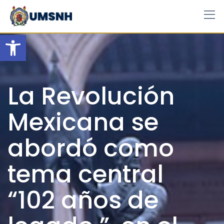
Skip
to
content
Open toolbar
La Revolución
Mexicana se
abordó como
tema central
“102 años de