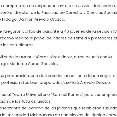
doble compromiso de responder tanto a su Universidad como a 
veró el director de la Facultad de Derecho y Ciencias Social
e Hidalgo, Damián Arévalo Orozco.
 entregaron cartas de pasante a 46 jóvenes de la sección 18
directivo resaltó el papel de padres de familia y profesores 
e los estudiantes.
iliar de la UMSNH, Héctor Pérez Pintor, quien acudió con la
dalgo, Medardo Serna González.
su preparación, uno de los varios pasos que deben seguir p
rofesionistas bien preparados”, señaló Arévalo Orozco.
es al Teatro Universitario “Samuel Ramos” para ser emple
ón de los futuros juristas.
esentante del padrino de los jóvenes que recibieron sus car
ó a la Universidad Michoacana de San Nicolás de Hidalgo com