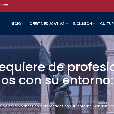
h.mx
INICIO
OFERTA EDUCATIVA
INCLUSIÓN
CULTU
equiere de profesi
s con su entorno
re de profesionistas comprometidos con su entorno: Damián Ar