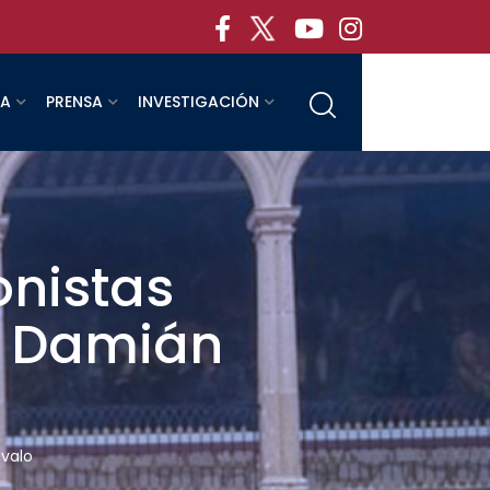
RA
PRENSA
INVESTIGACIÓN
onistas
: Damián
évalo