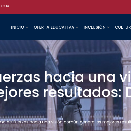
h.mx
INICIO
OFERTA EDUCATIVA
INCLUSIÓN
CULTU
uerzas hacia una 
jores resultados:
ma de fuerzas hacia una visión común genera los mejores resul