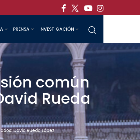
RA
PRENSA
INVESTIGACIÓN
visión común
 David Rueda
tados: David Rueda López