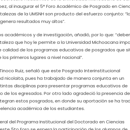
pez, al inaugurar el 5° Foro Académico de Posgrado en Cien
rtalezas de la UMSNH son producto del esfuerzo conjunto: “l
genera resultados muy altos”.
os académicos y de investigación, añadió, por lo que: “deb
rtaleza que hoy le permite a la Universidad Michoacana imp
e calidad de los programas educativos de posgrados que si
los primeros lugares a nivel nacional”.
Tinoco Ruiz, señaló que este Posgrado Interinstitucional
ad nicolaita, pues ha trabajado de manera conjunta en un
tintas disciplinas para presentar programas educativos de
o de los egresados. Por otro lado agradeció la presencia de
integran estos posgrados, en donde su aportación se ha tra
elencia académica de los estudiantes.
eral del Programa Institucional del Doctorado en Ciencias
 este 5to Foro se espera la participación de los alumnos de