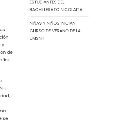
ESTUDIANTES DEL
BACHILLERATO NICOLAITA
NIÑAS Y NIÑOS INICIAN
las
CURSO DE VERANO DE LA
ción
UMSNH
 y
ión de
finir
a
NH,
idad,
ama
e se