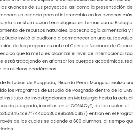
los avances de sus proyectos, así como la presentación de
 manera un espacio para el intercambio en los avances más
ica y la transformación tecnológica, en temas como Biología
amiento de recursos naturales, biotecnología alimentaria y 
pez Bucio invitó al auditorio a permanecer en una autoevalua
ación de los programas ante el Consejo Nacional de Ciencia
alcó que la meta es alcanzar el nivel de internacionalizac
e está trabajando en afianzar los cuerpos académicos, rede
de los núcleos académicos.
 de Estudios de Posgrado, Ricardo Pérez Munguía, realizó un
enido los Programas de Estudio de Posgrado dentro de la UMS
del Instituto de Investigaciones en Metalurgia hasta la actual
as de posgrado, inscritos en el CONACyT, de los cuales el
35c8454ce7f744aca30be8ba86a3b7} entran en el Progr
ravés de los cuales se atiende a 600 alumnos, al tiempo qu
dados.