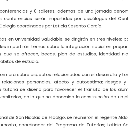
 conferencias y 8 talleres, además de una jornada deno
Las conferencias serán impartidas por psicólogos del Cen
Colegio coordinados por Leticia Sesento García.
s en Universidad Saludable, se dirigirán en tres niveles: p
les impartirán temas sobre la integración social en prepara
s que se ofrecen, becas, plan de estudios, identidad nico
hábitos de estudio.
formará sobre aspectos relacionados con el desarrollo y t
; relaciones personales, afecto y autoestima; riesgos 
a tutoría se diseña para favorecer el tránsito de los alu
versitarios, en lo que se denomina la construcción de un p
ional de San Nicolás de Hidalgo, se reunieron el regente Aldo
Acosta, coordinador del Programa de Tutorías; Leticia S