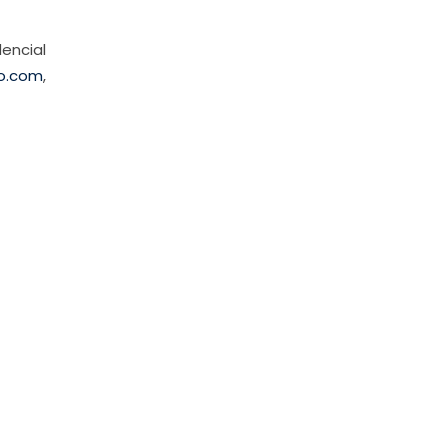
encial
do.com
,