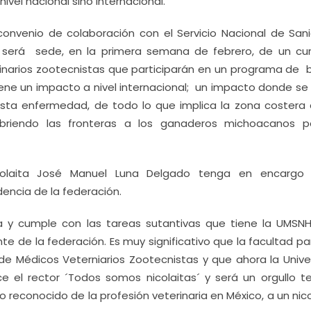
nivel nacional sino internacional.
convenio de colaboración con el Servicio Nacional de San
VZ será sede, en la primera semana de febrero, de un cu
narios zootecnistas que participarán en un programa de b
ene un impacto a nivel internacional; un impacto donde se
 esta enfermedad, de todo lo que implica la zona costera
 abriendo las fronteras a los ganaderos michoacanos p
icolaita José Manuel Luna Delgado tenga en encargo
encia de la federación.
ia y cumple con las tareas sutantivas que tiene la UMSNH.
te de la federación. Es muy significativo que la facultad pa
e Médicos Veterniarios Zootecnistas y que ahora la Unive
 el rector ´Todos somos nicolaitas´ y será un orgullo te
reconocido de la profesión veterinaria en México, a un nico