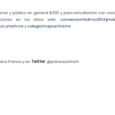
istas y público en general $300 y para estudiantes con cred
pciones en los sitios web:
convencionfedmvz2014.jim
oo.umich.mx
y
colegiomvzpue.htd.mx
cana Prensa y en
Twitter
: @prensaunimich