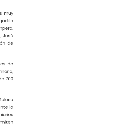
es muy
gadillo
ampero,
, José
ión de
nes de
inaria,
 de 700
olorio
nte la
iarios
rmiten