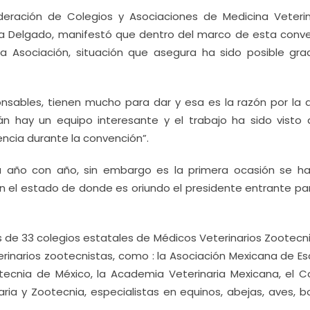
deración de Colegios y Asociaciones de Medicina Veterin
na Delgado, manifestó que dentro del marco de esta conve
a Asociación, situación que asegura ha sido posible grac
onsables, tienen mucho para dar y esa es la razón por la 
n hay un equipo interesante y el trabajo ha sido visto a
encia durante la convención”.
a año con año, sin embargo es la primera ocasión se h
en el estado de donde es oriundo el presidente entrante pa
s de 33 colegios estatales de Médicos Veterinarios Zootecni
rinarios zootecnistas, como : la Asociación Mexicana de Es
tecnia de México, la Academia Veterinaria Mexicana, el C
ria y Zootecnia, especialistas en equinos, abejas, aves, bo