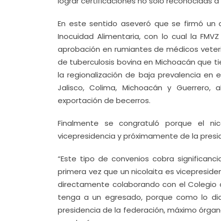
lograr certificaciones no sólo reconocidas a 
En este sentido aseveró que se firmó un 
Inocuidad Alimentaria, con lo cual la FM
aprobación en rumiantes de médicos veteri
de tuberculosis bovina en Michoacán que ti
la regionalización de baja prevalencia en
Jalisco, Colima, Michoacán y Guerrero,
exportación de becerros.
Finalmente se congratuló porque el n
vicepresidencia y próximamente de la presid
“Este tipo de convenios cobra significanc
primera vez que un nicolaita es vicepresiden
directamente colaborando con el Colegio d
tenga a un egresado, porque como lo dice
presidencia de la federación, máximo órgano 