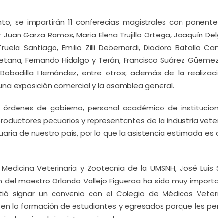
nto, se impartirán 11 conferecias magistrales con ponent
 Juan Garza Ramos, María Elena Trujillo Ortega, Joaquín Del
Truela Santiago, Emilio Zilli Debernardi, Diodoro Batalla C
Retana, Fernando Hidalgo y Terán, Francisco Suárez Güemez
 Bobadilla Hernández, entre otros; además de la realizac
una exposición comercial y la asamblea general.
s órdenes de gobierno, personal académico de institucio
roductores pecuarios y representantes de la industria veter
uaria de nuestro país, por lo que la asistencia estimada es
e Medicina Veterinaria y Zootecnia de la UMSNH, José Luis S
ón del maestro Orlando Vallejo Figueroa ha sido muy importa
mitió signar un convenio con el Colegio de Médicos Vetern
 en la formación de estudiantes y egresados porque les pe