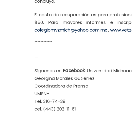
concluyó.
El costo de recuperación es para profesion
$50. Para mayores informes e inscri
colegiomvzmich@yahoo.com.mx
,
www.vetz
************
—
Síguenos en
Facebook
: Universidad Michoa
Georgina Morales Gutiérrez
Coordinadora de Prensa
UMSNH
Tel. 316-74-38
cel. (443) 202-11-61