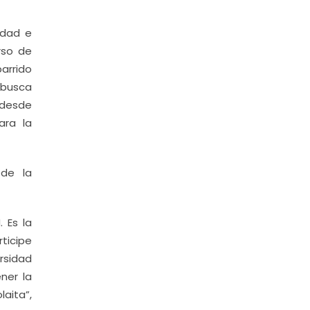
idad e
rso de
arrido
 busca
 desde
ara la
 de la
 Es la
rticipe
rsidad
ner la
laita”,