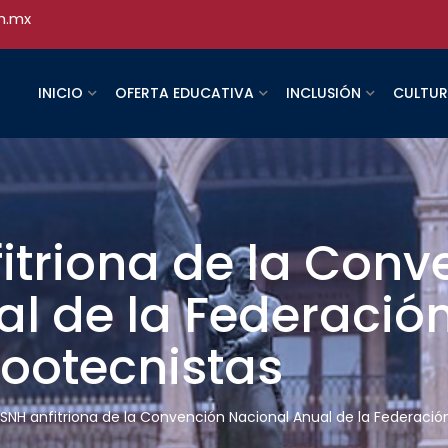
h.mx
INICIO
OFERTA EDUCATIVA
INCLUSIÓN
CULTU
itriona de la Conv
al de la Federació
Zootecnistas
SNH anfitriona de la Convención Nacional Anual de la Federació