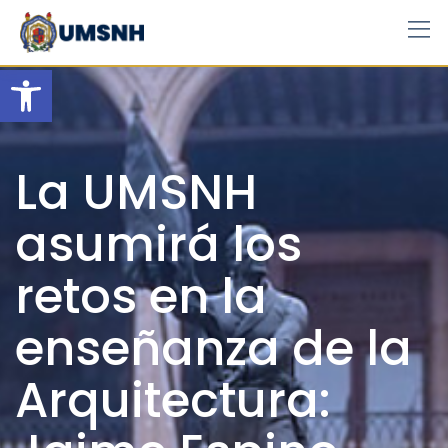
Skip
to
content
Open toolbar
La UMSNH
asumirá los
retos en la
enseñanza de la
Arquitectura: