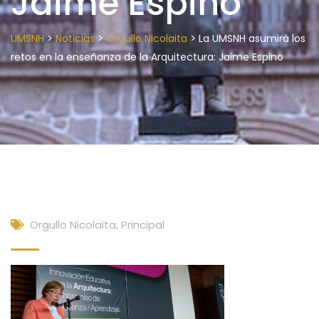
Jaime Espino
>
>
>
UMSNH
Noticias
Orgullo Nicolaita
La UMSNH asumirá los
retos en la enseñanza de la Arquitectura: Jaime Espino
Orgullo Nicolaita
,
Principal