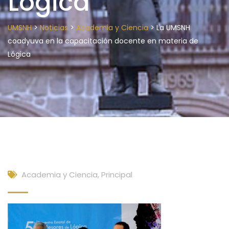
Lógica
>
>
>
UMSNH
Noticias
Academia y Ciencia
La UMSNH
coadyuva en la capacitación docente en materia de
Lógica
Academia y Ciencia
,
Principal