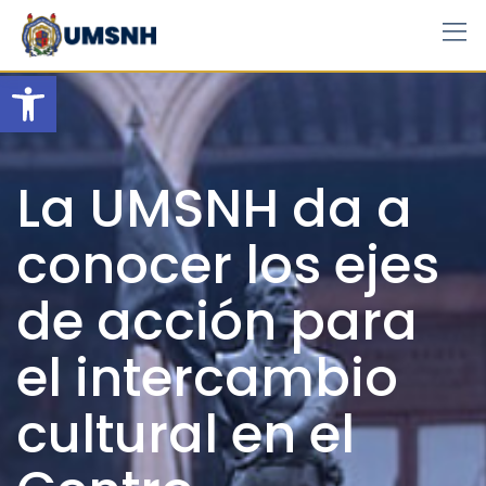
Skip
to
content
Open toolbar
La UMSNH da a
conocer los ejes
de acción para
el intercambio
cultural en el