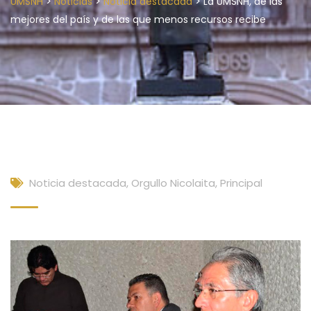
>
>
>
UMSNH
Noticias
Noticia destacada
La UMSNH, de las
mejores del país y de las que menos recursos recibe
Noticia destacada
,
Orgullo Nicolaita
,
Principal