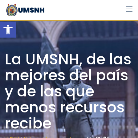
Skip
to
content
Open toolbar
La UMSNH, de las
mejores del país
y de las que
menos recursos
recibe