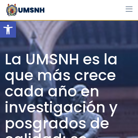
Skip
to
content
Open toolbar
La UMSNH es la
que más crece
cada año en
investigación y
posgrados de