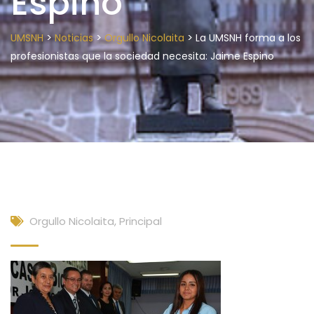
Espino
>
>
>
UMSNH
Noticias
Orgullo Nicolaita
La UMSNH forma a los
profesionistas que la sociedad necesita: Jaime Espino
Orgullo Nicolaita
,
Principal