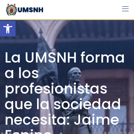
Skip
to
content
Open toolbar
La UMSNH forma
a los
profesionistas
que la sociedad
necesita: Jaime