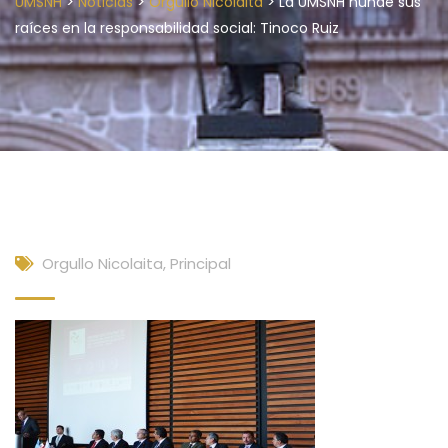
>
>
>
UMSNH
Noticias
Orgullo Nicolaita
La UMSNH hunde sus
raíces en la responsabilidad social: Tinoco Ruiz
Orgullo Nicolaita
,
Principal