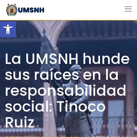
Skip
to
content
Open toolbar
La UMSNH hunde
sus raíces en la
responsabilidad
social: Tinoco
Ruiz