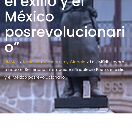
el exilio y el
México
posrevolucionari
o”
>
>
>
UMSNH
Noticias
Academia y Ciencia
La UMSNH llevará
a cabo el Seminario Internacional “Indalecio Prieto, el exilio
y el México posrevolucionario”