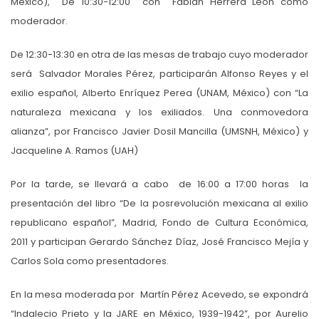
México), De 10:30-12:00 con Fabián Herrera León como
moderador.
De 12:30-13:30 en otra de las mesas de trabajo cuyo moderador
será Salvador Morales Pérez, participarán Alfonso Reyes y el
exilio español, Alberto Enríquez Perea (UNAM, México) con “La
naturaleza mexicana y los exiliados. Una conmovedora
alianza”, por Francisco Javier Dosil Mancilla (UMSNH, México) y
Jacqueline A. Ramos (UAH)
Por la tarde, se llevará a cabo de 16:00 a 17:00 horas la
presentación del libro “De la posrevolución mexicana al exilio
republicano español”, Madrid, Fondo de Cultura Económica,
2011 y participan Gerardo Sánchez Díaz, José Francisco Mejía y
Carlos Sola como presentadores.
En la mesa moderada por Martín Pérez Acevedo, se expondrá
“Indalecio Prieto y la JARE en México, 1939-1942”, por Aurelio