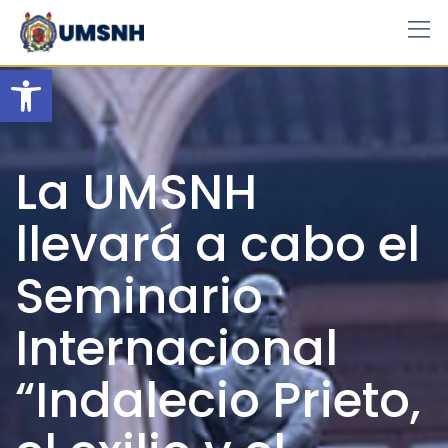
Skip
to
content
Open toolbar
La UMSNH
llevará a cabo el
Seminario
Internacional
“Indalecio Prieto,