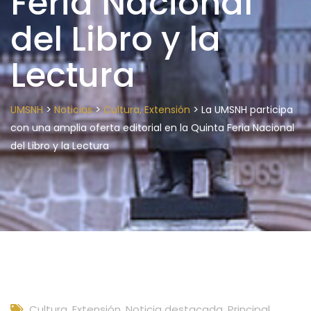
Feria Nacional
del Libro y la
Lectura
>
>
>
UMSNH
Noticias
Cultura, Extensión
La UMSNH participa
con una amplia oferta editorial en la Quinta Feria Nacional
del Libro y la Lectura
Cultura, Extensión
,
Noticia destacada
,
Principal