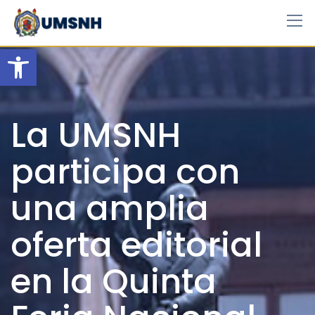
Skip
to
content
Open toolbar
La UMSNH
participa con
una amplia
oferta editorial
en la Quinta