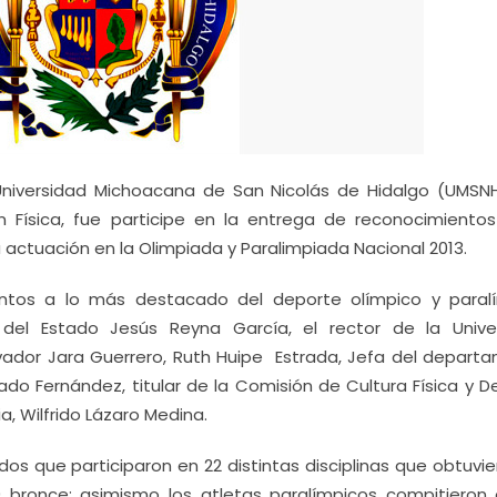
niversidad Michoacana de San Nicolás de Hidalgo (UMSNH
Física, fue participe en la entrega de reconocimientos
ctuación en la Olimpiada y Paralimpiada Nacional 2013.
tos a lo más destacado del deporte olímpico y paral
 del Estado Jesús Reyna García, el rector de la Unive
vador Jara Guerrero, Ruth Huipe Estrada, Jefa del depart
ado Fernández, titular de la Comisión de Cultura Física y 
a, Wilfrido Lázaro Medina.
dos que participaron en 22 distintas disciplinas que obtuvi
9 bronce; asimismo los atletas paralímpicos compitieron 