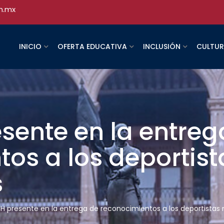
h.mx
INICIO
OFERTA EDUCATIVA
INCLUSIÓN
CULTU
sente en la entreg
os a los deportist
s
H presente en la entrega de reconocimientos a los deportista