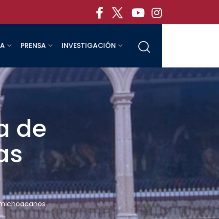
RA
PRENSA
INVESTIGACIÓN
a de
as
s michoacanos