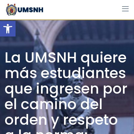
Skip
to
content
Open toolbar
La UMSNH quiere
más estudiantes
que ingresen por
el camino del
orden y respeto