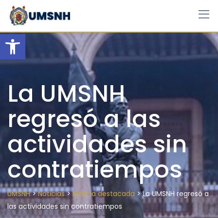
Skip
to
content
Open toolbar
La UMSNH
regresó a las
actividades sin
contratiempos
>
>
>
UMSNH
Noticias
Noticia destacada
La UMSNH regresó a
las actividades sin contratiempos