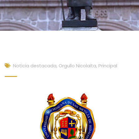
Noticia destacada
,
Orgullo Nicolaita
,
Principal