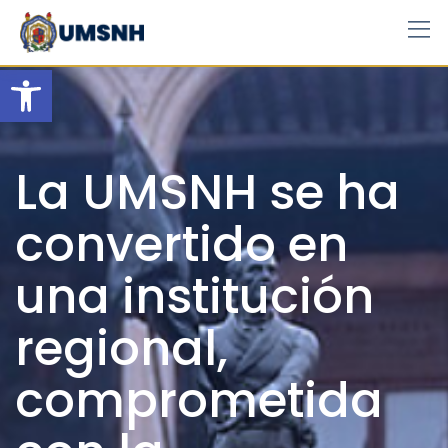
Skip
to
content
Open toolbar
La UMSNH se ha
convertido en
una institución
regional,
comprometida