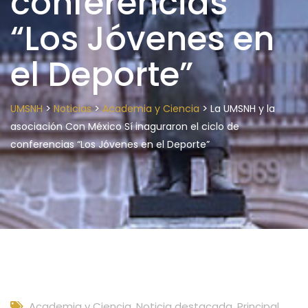
conferencias
“Los Jóvenes en
el Deporte”
>
>
>
UMSNH
Noticias
Academia y Ciencia
La UMSNH y la
asociación Con México Sí inaguraron el ciclo de
conferencias “Los Jóvenes en el Deporte”
Academia y Ciencia
,
Noticia destacada
,
Principal