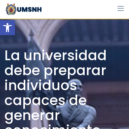
Skip
to
content
Open toolbar
La universidad
debe preparar
individuos
capaces de
generar