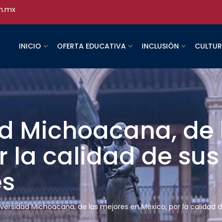
h.mx
INICIO
OFERTA EDUCATIVA
INCLUSIÓN
CULTU
ad Michoacana, de 
r la calidad de sus
es
iversidad Michoacana, de las mejores en México, por la calidad 