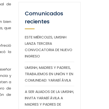
nal de
Comunicados
recientes
n bien
a, que
ESTE MIÉRCOLES, UMSNH
LANZA TERCERA
ofreció
CONVOCATORIA DE NUEVO
acó la
INGRESO
UMSNH, MADRES Y PADRES,
aseñor
TRABAJEMOS EN UNIÓN Y EN
ncia y
COMUNIDAD: YARABÍ ÁVILA
eten a
ero de
A SER ALIADOS DE LA UMSNH,
ión de
INVITA YARABÍ ÁVILA A
MADRES Y PADRES DE