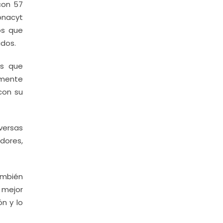
con 57
Conacyt
os que
ados.
os que
amente
con su
versas
dores,
ambién
 mejor
ón y lo