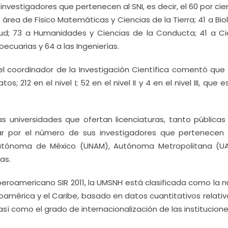
investigadores que pertenecen al SNI, es decir, el 60 por ci
 área de Físico Matemáticas y Ciencias de la Tierra; 41 a Bio
lud; 73 a Humanidades y Ciencias de la Conducta; 41 a Ci
ecuarias y 64 a las Ingenierías.
 el coordinador de la Investigación Científica comentó que 
; 212 en el nivel I; 52 en el nivel II y 4 en el nivel III, que e
as universidades que ofertan licenciaturas, tanto pública
r por el número de sus investigadores que pertenecen a
Autónoma de México (UNAM), Autónoma Metropolitana (UA
as.
 Iberoamericano SIR 2011, la UMSNH está clasificada como la
oamérica y el Caribe, basado en datos cuantitativos relativ
 así como el grado de internacionalización de las institucione