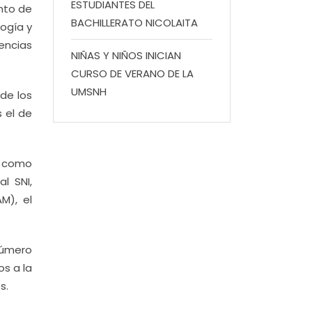
ESTUDIANTES DEL
ento de
BACHILLERATO NICOLAITA
logía y
encias
NIÑAS Y NIÑOS INICIAN
CURSO DE VERANO DE LA
UMSNH
de los
s el de
s como
l SNI,
M), el
 número
os a la
s.