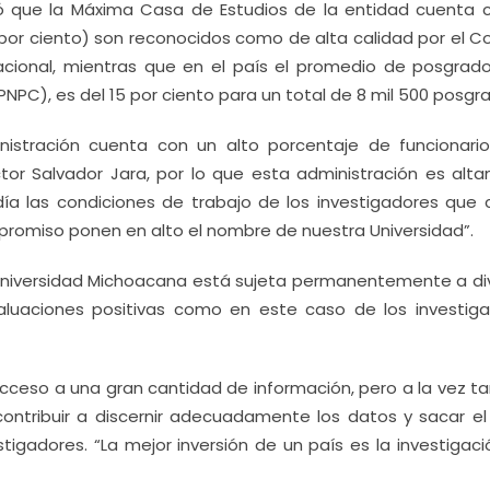
rdó que la Máxima Casa de Estudios de la entidad cuenta 
8 por ciento) son reconocidos como de alta calidad por el 
nacional, mientras que en el país el promedio de posgrad
NPC), es del 15 por ciento para un total de 8 mil 500 posgr
nistración cuenta con un alto porcentaje de funcionari
tor Salvador Jara, por lo que esta administración es alt
ía las condiciones de trabajo de los investigadores que 
promiso ponen en alto el nombre de nuestra Universidad”.
la Universidad Michoacana está sujeta permanentemente a di
luaciones positivas como en este caso de los investiga
cceso a una gran cantidad de información, pero a la vez t
ontribuir a discernir adecuadamente los datos y sacar el
tigadores. “La mejor inversión de un país es la investigaci