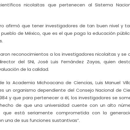
ientíficos nicolaitas que pertenecen al Sistema Nacio
ero afirmó que tener investigadores de tan buen nivel y ta
 pueblo de México, que es el que paga la educación públic
s.
egaron reconocimientos a los investigadores nicolaitas y se 
irector del SNI, José Luis Fernández Zayas, quien dest
luación de la calidad.
 la Academia Michoacana de Ciencias, Luis Manuel Vill
es un organismo dependiente del Consejo Nacional de Cie
984 y que para pertenecer a él, los investigadores se som
l hecho de que una universidad cuente con un alto núm
ica que está seriamente comprometida con la generac
 una de sus funciones sustantivas”.