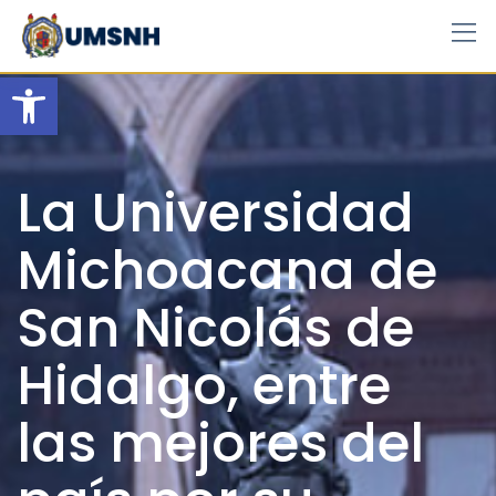
Skip
to
content
Open toolbar
La Universidad
Michoacana de
San Nicolás de
Hidalgo, entre
las mejores del