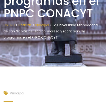
programas en el
PNPC CONACYT
>
>
>
UMSNH
Noticias
Principal
La Universidad Michoacana
de San Nicolás de Hidalgo; ingreso y ratificació de
programas en el PNPC CONACYT
Principal