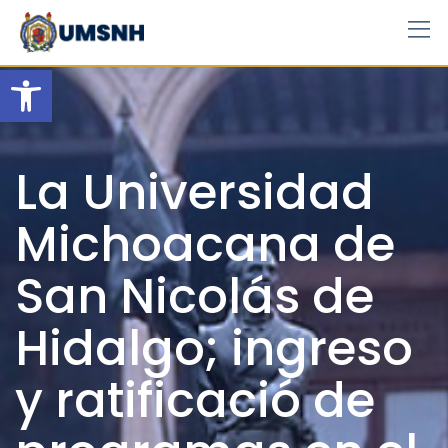
Skip
to
content
Open toolbar
La Universidad
Michoacana de
San Nicolás de
Hidalgo; ingreso
y ratificació de