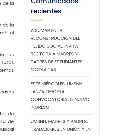
Comunicados
e de la
recientes
o de la
A SUMAR EN LA
rmó el
RECONSTRUCCIÓN DEL
TEJIDO SOCIAL, INVITA
RECTORA A MADRES Y
de las
PADRES DE ESTUDIANTES
itutos
NICOLAITAS
 temas
ESTE MIÉRCOLES, UMSNH
LANZA TERCERA
scasos
CONVOCATORIA DE NUEVO
INGRESO
fín de
asa de
UMSNH, MADRES Y PADRES,
usical
TRABAJEMOS EN UNIÓN Y EN