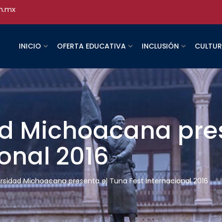
h.mx
INICIO
OFERTA EDUCATIVA
INCLUSIÓN
CULTU
ad Michoacana pre
ional 2016
ersidad Michoacana presenta el Tuna Fest Internacional 2016