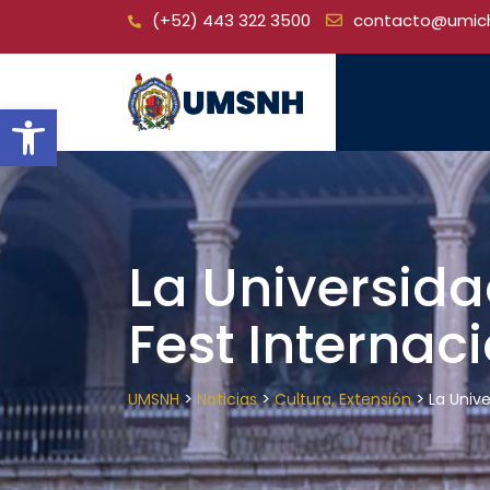
Skip
(+52) 443 322 3500
contacto@umic
to
content
Open toolbar
La Universid
Fest Internac
>
>
>
UMSNH
Noticias
Cultura, Extensión
La Univ