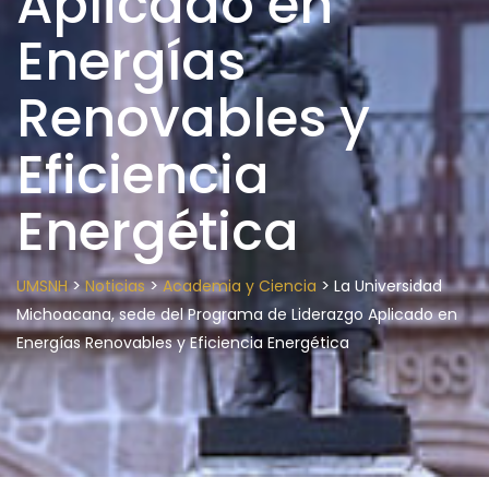
Aplicado en
Energías
Renovables y
Eficiencia
Energética
>
>
>
UMSNH
Noticias
Academia y Ciencia
La Universidad
Michoacana, sede del Programa de Liderazgo Aplicado en
Energías Renovables y Eficiencia Energética