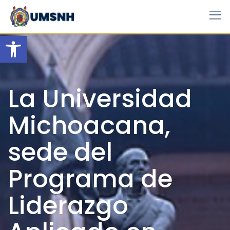
Skip
to
content
Open toolbar
La Universidad
Michoacana,
sede del
Programa de
Liderazgo