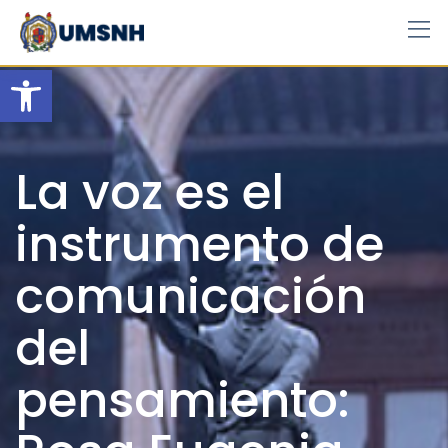
Skip
to
content
Open toolbar
La voz es el
instrumento de
comunicación
del
pensamiento: