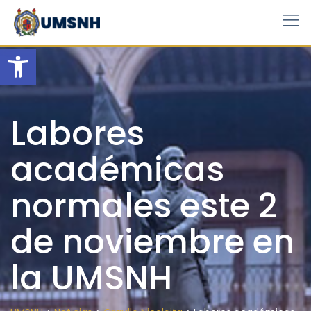
Skip
to
content
Open toolbar
Labores
académicas
normales este 2
de noviembre en
la UMSNH