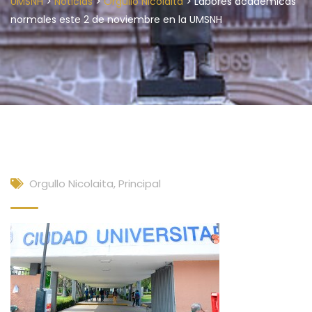
>
>
>
UMSNH
Noticias
Orgullo Nicolaita
Labores académicas
normales este 2 de noviembre en la UMSNH
Orgullo Nicolaita
,
Principal