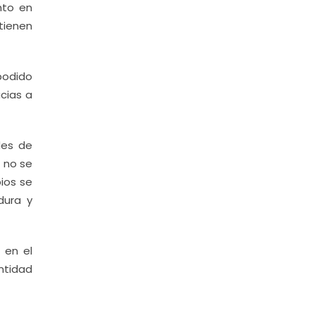
nto en
tienen
 podido
acias a
des de
i no se
pios se
dura y
 en el
ntidad