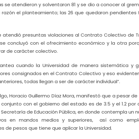
s se atendieron y solventaron 81 y se dio a conocer al gre
a razón el planteamiento; las 26 que quedaron pendientes 
 atendió presuntas violaciones al Contrato Colectivo de T
 se concluyó con el ofrecimiento económico y la otra por
rar de carácter colectivo.
plantea cuando la Universidad de manera sistemática y g
adores consignados en el Contrato Colectivo y eso evident
anteriores, todas llegan a ser de carácter individual”.
algo, Horacio Guillermo Díaz Mora, manifestó que a pesar de
 conjunto con el gobierno del estado es de 3.5 y el 1.2 por 
 Secretaría de Educación Pública, en donde contempla un 
ativos en mandos medios y superiores, así como emp
es de pesos que tiene que aplicar la Universidad.