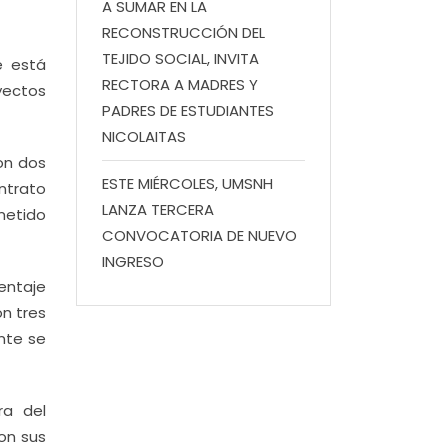
A SUMAR EN LA
RECONSTRUCCIÓN DEL
TEJIDO SOCIAL, INVITA
e está
RECTORA A MADRES Y
yectos
PADRES DE ESTUDIANTES
NICOLAITAS
ron dos
ESTE MIÉRCOLES, UMSNH
ntrato
LANZA TERCERA
metido
CONVOCATORIA DE NUEVO
INGRESO
entaje
on tres
nte se
ra del
con sus