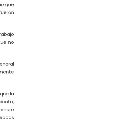
mio que
fueron
rabajo
que no
eneral
emente
 que la
ciento,
número
leados