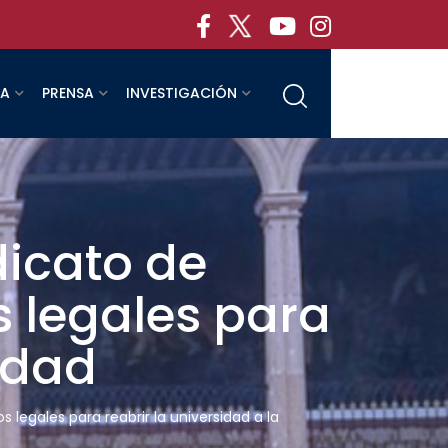
RA
PRENSA
INVESTIGACIÓN
icato de
s legales para
edad
legales para reabrir la universidad a la