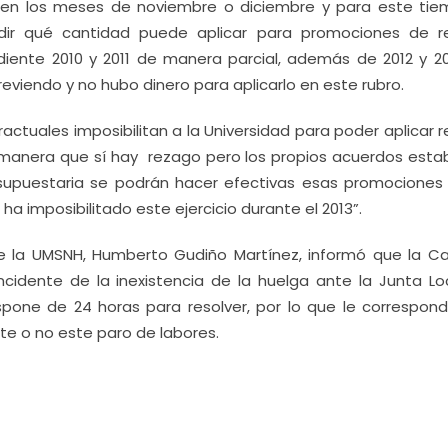
 en los meses de noviembre o diciembre y para este tie
idir qué cantidad puede aplicar para promociones de r
ndiente 2010 y 2011 de manera parcial, además de 2012 y 201
eviendo y no hubo dinero para aplicarlo en este rubro.
tractuales imposibilitan a la Universidad para poder aplicar 
manera que sí hay rezago pero los propios acuerdos esta
esupuestaria se podrán hacer efectivas esas promociones 
 ha imposibilitado este ejercicio durante el 2013”.
de la UMSNH, Humberto Gudiño Martínez, informó que la C
ncidente de la inexistencia de la huelga ante la Junta Lo
dispone de 24 horas para resolver, por lo que le correspond
te o no este paro de labores.