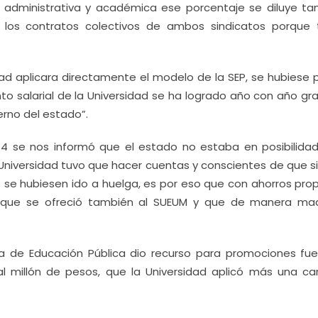
a administrativa y académica ese porcentaje se diluye ta
n los contratos colectivos de ambos sindicatos porque 
sidad aplicara directamente el modelo de la SEP, se hubiese
ento salarial de la Universidad se ha logrado año con año gr
erno del estado”.
2014 se nos informó que el estado no estaba en posibilida
a Universidad tuvo que hacer cuentas y conscientes de que s
atos se hubiesen ido a huelga, es por eso que con ahorros pro
je que se ofreció también al SUEUM y que de manera ma
ía de Educación Pública dio recurso para promociones fue
al millón de pesos, que la Universidad aplicó más una ca