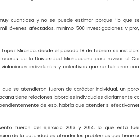
 muy cuantiosa y no se puede estimar porque “lo que s
il jóvenes afectados, mínimo 500 investigaciones y pro
el López Miranda, desde el pasado 18 de febrero se instala
fesores de la Universidad Michoacana para revisar el Co
violaciones individuales y colectivas que se hubieran co
 que se atendieron fueron de carácter individual, un porc
cana tiene relaciones laborales individuales diariamente c
dependientemente de eso, habría que atender si efectivame
esentó fueron del ejercicio 2013 y 2014, lo que está fue
ención de la autoridad es atender los problemas que tiene 