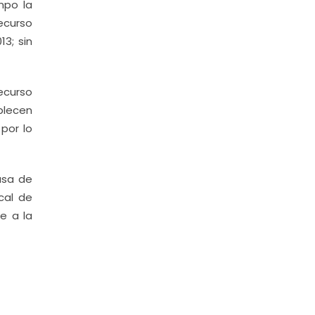
mpo la
ecurso
3; sin
recurso
blecen
por lo
asa de
cal de
e a la