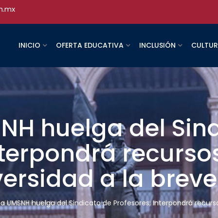
h.mx
INICIO
OFERTA EDUCATIVA
INCLUSIÓN
CULTU
H huelga del Sind
nterpondrá recurso
iversidad a la brev
 UMSNH huelga del Sindicato de Profesores; Interpondrá recursos 