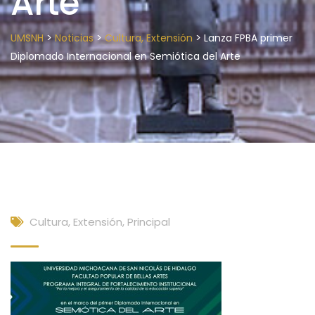
Arte
>
>
>
UMSNH
Noticias
Cultura, Extensión
Lanza FPBA primer
Diplomado Internacional en Semiótica del Arte
Cultura, Extensión
,
Principal