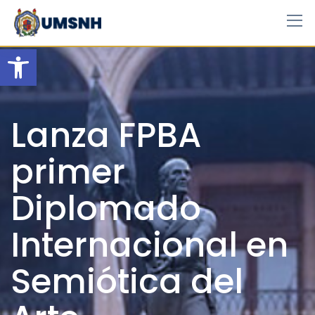
Skip
to
content
Open toolbar
Lanza FPBA
primer
Diplomado
Internacional en
Semiótica del