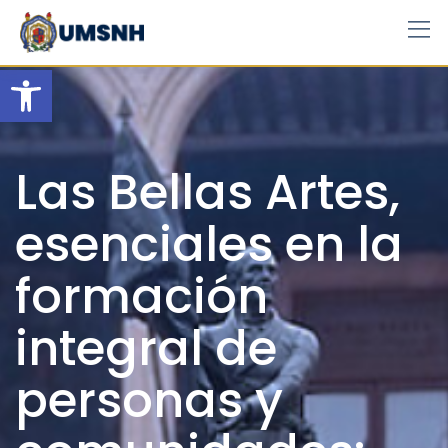
Skip
to
content
Open toolbar
Las Bellas Artes,
esenciales en la
formación
integral de
personas y