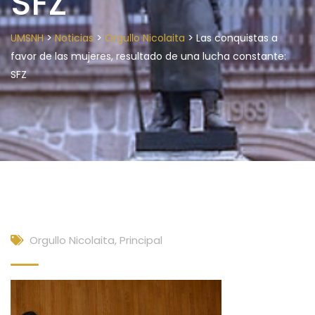
SFZ
>
>
>
UMSNH
Noticias
Orgullo Nicolaita
Las conquistas a
favor de las mujeres, resultado de una lucha constante:
SFZ
Orgullo Nicolaita
,
Principal