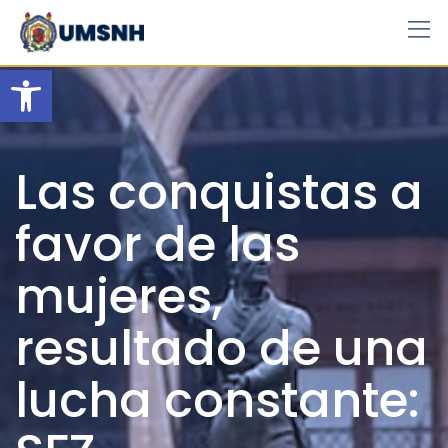
Skip
to
content
Open toolbar
Las conquistas a
favor de las
mujeres,
resultado de una
lucha constante: