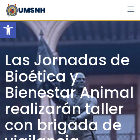
Skip
to
content
Open toolbar
Las Jornadas de
Bioética y
Bienestar Animal
realizarán taller
con brigada de